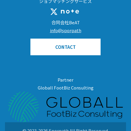
ジョブマッチングサービス
合同会社BeAT
info@sporpath
CONTACT
Partner
Globall FootBiz Consulting
© 2023-2026 Sporpath All Right Reserved.