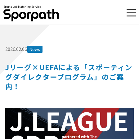
Sports Job Matching Service
Skip
to
content
2026.02.06
News
Jリーグ×UEFAによる「スポーティン
グダイレクタープログラム」のご案
内！