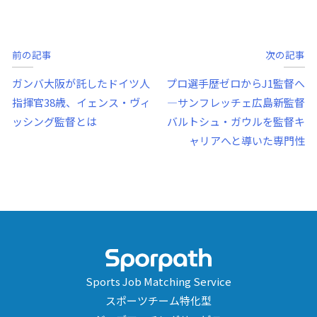
前の記事
次の記事
ガンバ大阪が託したドイツ人
プロ選手歴ゼロからJ1監督へ
投
指揮官38歳、イェンス・ヴィ
—サンフレッチェ広島新監督
ッシング監督とは
バルトシュ・ガウルを監督キ
稿
ャリアへと導いた専門性
ナ
ビ
ゲ
ー
シ
ョ
Sports Job Matching Service
ン
スポーツチーム特化型